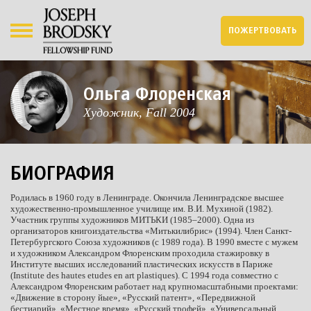
ПОЖЕРТВОВАТЬ
Ольга Флоренская
Художник, Fall 2004
БИОГРАФИЯ
Родилась в 1960 году в Ленинграде. Окончила Ленинградское высшее
художественно-промышленное училище им. В.И. Мухиной (1982).
Участник группы художников МИТЬКИ (1985–2000). Одна из
организаторов книгоиздательства «Митькилибрис» (1994). Член Санкт-
Петербургского Союза художников (с 1989 года). В 1990 вместе с мужем
и художником Александром Флоренским проходила стажировку в
Институте высших исследований пластических искусств в Париже
(Institute des hautes etudes en art plastiques). С 1994 года совместно с
Александром Флоренским работает над крупномасштабными проектами:
«Движение в сторону йые», «Русский патент», «Передвижной
бестиарий», «Местное время», «Русский трофей», «Универсальный