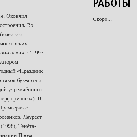
РАБОТЫ
ве. Окончил
Скоро...
остроения. Во
(вместе с
 московских
он-салон». С 1993
затором
годный «Праздник
тавок бук-арта и
дой учреждённого
перформанса»). В
Премьера» с
озаиков. Лауреат
(1998), Тенёта-
минации Проза