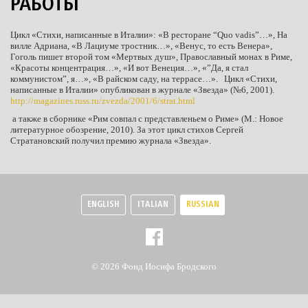
РАБОТЫ
Цикл «Стихи, написанные в Италии»: «В ресторане “Quo vadis”…», На
вилле Адриана, «В Лациуме тростник…», «Венус, то есть Венера»,
Гоголь пишет второй том «Мертвых душ», Православный монах в Риме,
«Красоты концентрация…», «И вот Венеция…», «”Да, я стал
коммунистом”, я…», «В райском саду, на террасе…». Цикл «Стихи,
написанные в Италии» опубликован в журнале «Звезда» (№6, 2001).
http://magazines.russ.ru/zvezda/2001/6/strat.html
а также в сборнике «Рим совпал с представленьем о Риме» (М.: Новое
литературное обозрение, 2010). За этот цикл стихов Сергей
Стратановский получил премию журнала «Звезда».
ENGLISH
ITALIAN
RUSSIAN
© 2026 Фонд Иосифа Бродского