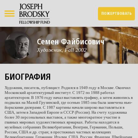
ПОЖЕРТВОВАТЬ
Семен Файбисович
Художник, Fall 2002
БИОГРАФИЯ
Художник, писатель, публицист. Родился в 1949 году в Москве. Окончил
Московский архитектурный институт. С 1972 по 1988 работал
архитектором. В 1976 году начал выставлять графику, а затем живопись в
подвалах на Малой Грузинской, где осенью 1985 она была замечена нью-
йоркскими дилерами. С 1987 картины начали широко выставляться в
США, затем в Западной Европе и СССР (России). На счету художника
более 30 персональных выставок, а также многократное участие в
главных мировых художественных ярмарках. Работы находятся в
музейных собраниях Великобритании, Венгрии, Германии, Польши,
России, США и др. стран; в престижных частных коллекциях
Великобритании, Германии, Италии, США, России, Франции, Швейцарии