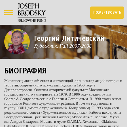
ПОЖЕРТВОВАТЬ
Георгий Литичевский
Художник, Fall 2007-2008
БИОГРАФИЯ
Живописец, автор объектов и инсталляций, организатор акций, историк и
теоретик современного искусства. Родился в 1956 году в
Днепропетровске. Окончил исторический факультет Московского
государственного универистета в 1979. В 1986 году создал группу
George & George совместно с Георгием Острецовым. В 1990 стал членом
городского Комитета художников-графиков. В том же году вошел в
группу БОЛИ (вместе с художеником Ф. Бондаловым). С 1993 года член
редакционного совета «Художественного журнала». Работы находятся в
Государственной Третьяковской Галерее; Музее Art4.ru, Москва; Музее
им. Андрея Сахарова; Москва, в музее KIASMA, Хельсинки; Oklahoma
City Museum (Christian Keesee Collection), США, Национальном центре