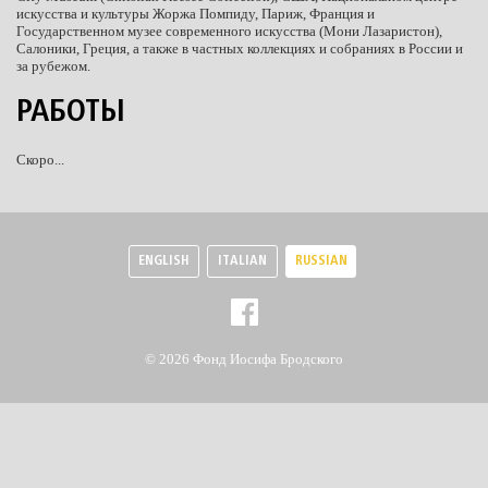
искусства и культуры Жоржа Помпиду, Париж, Франция и
Государственном музее современного искусства (Мони Лазаристон),
Салоники, Греция, а также в частных коллекциях и собраниях в России и
за рубежом.
РАБОТЫ
Скоро...
ENGLISH
ITALIAN
RUSSIAN
© 2026 Фонд Иосифа Бродского