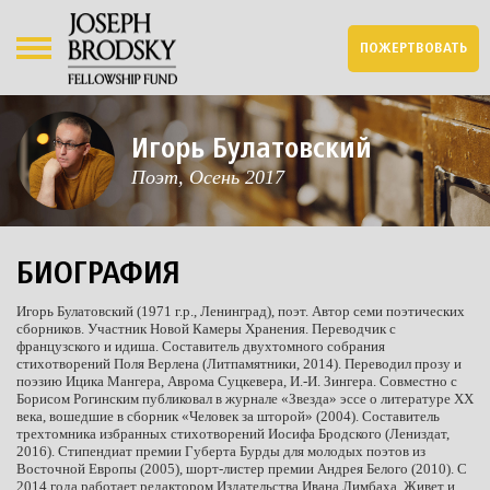
ПОЖЕРТВОВАТЬ
Игорь Булатовский
Поэт, Осень 2017
БИОГРАФИЯ
Игорь Булатовский (1971 г.р., Ленинград), поэт. Автор семи поэтических
сборников. Участник Новой Камеры Хранения. Переводчик с
французского и идиша. Составитель двухтомного собрания
стихотворений Поля Верлена (Литпамятники, 2014). Переводил прозу и
поэзию Ицика Мангера, Аврома Суцкевера, И.-И. Зингера. Совместно с
Борисом Рогинским публиковал в журнале «Звезда» эссе о литературе XX
века, вошедшие в сборник «Человек за шторой» (2004). Составитель
трехтомника избранных стихотворений Иосифа Бродского (Лениздат,
2016). Стипендиат премии Губерта Бурды для молодых поэтов из
Восточной Европы (2005), шорт-листер премии Андрея Белого (2010). С
2014 года работает редактором Издательства Ивана Лимбаха. Живет и